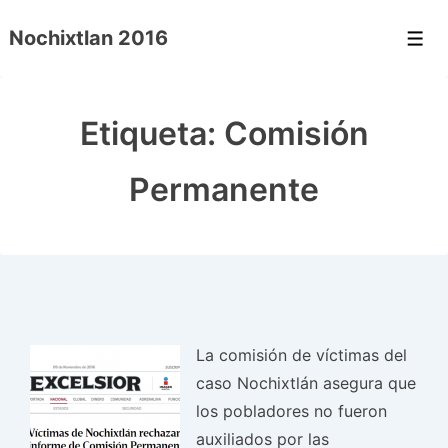
↓
Nochixtlan 2016
Saltar
Men
al
contenido
Etiqueta:
Comisión
principal
Permanente
La comisión de víctimas del
caso Nochixtlán asegura que
los pobladores no fueron
auxiliados por las