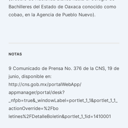
Bachilleres del Estado de Oaxaca conocido como
cobao, en la Agencia de Pueblo Nuevo).
NOTAS
9 Comunicado de Prensa No. 376 de la CNS, 19 de
junio, disponible en:
http://cns.gob.mx/portalWebApp/
appmanager/portal/desk?
_nfpb=true&_windowLabel=portlet_1_1&portlet_1_1_
actionOverride=%2Fbo
letines%2FDetalleBoletin&portlet_1_1id=1410001