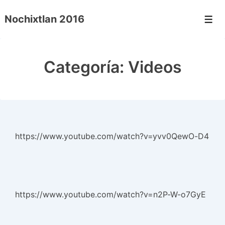
↓
Nochixtlan 2016
Saltar
Men
al
contenido
Categoría:
Videos
principal
https://www.youtube.com/watch?v=yvv0QewO-D4
https://www.youtube.com/watch?v=n2P-W-o7GyE